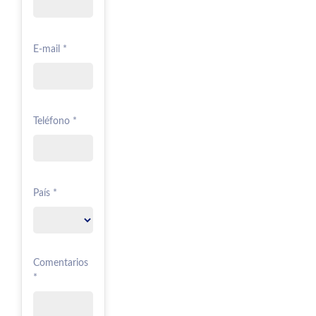
E-mail *
Teléfono *
País *
Comentarios
*