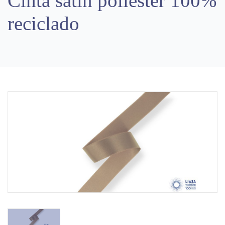
Cinta satín poliéster 100%
reciclado
Previous
Next