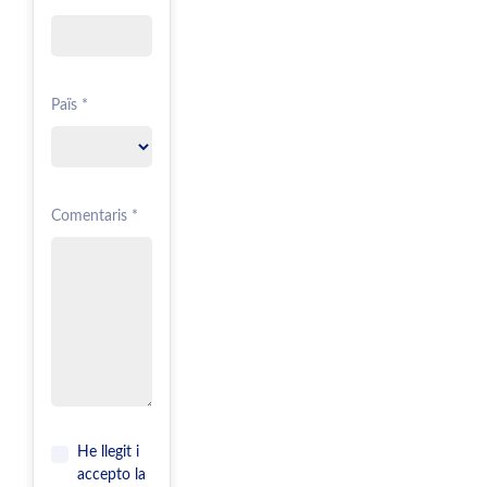
Païs *
Comentaris *
He llegit i
accepto la