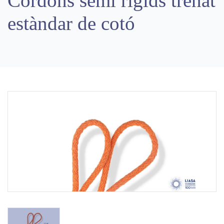
Cordons semi rígids trenat
estàndar de cotó
Previous
Next