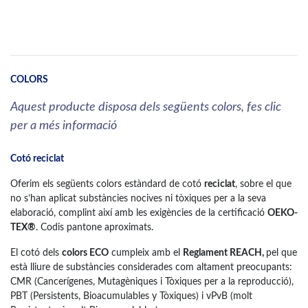
COLORS
Aquest producte disposa dels següents colors, fes clic
per a més informació
Cotó reciclat
Oferim els següents colors estàndard de cotó
reciclat
, sobre el que
no s’han aplicat substàncies nocives ni tòxiques per a la seva
elaboració, complint així amb les exigències de la certificació
OEKO-
TEX®
. Codis pantone aproximats.
El cotó dels
colors ECO
cumpleix amb el
Reglament REACH,
pel que
està lliure de substàncies considerades com altament preocupants:
CMR (Cancerígenes, Mutagèniques i Tòxiques per a la reproducció),
PBT (Persistents, Bioacumulables y Tòxiques) i vPvB (molt