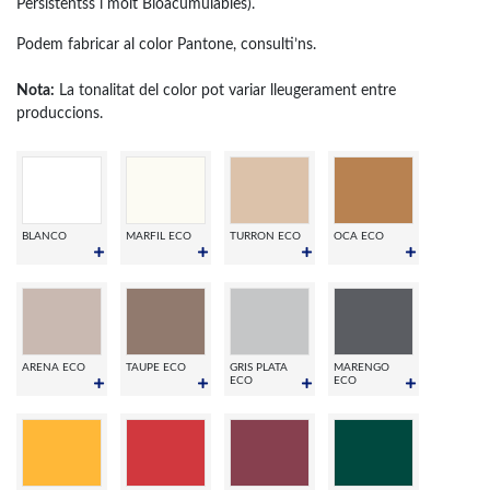
Persistentss i molt Bioacumulables).
Podem fabricar al color Pantone, consulti’ns.
Nota:
La tonalitat del color pot variar lleugerament entre
produccions.
BLANCO
MARFIL ECO
TURRON ECO
OCA ECO
ARENA ECO
TAUPE ECO
GRIS PLATA
MARENGO
ECO
ECO