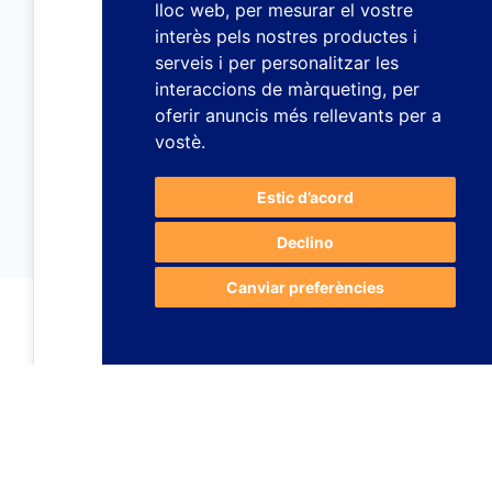
lloc web
,
per mesurar el vostre
interès pels nostres productes i
serveis i per personalitzar les
interaccions de màrqueting
,
per
oferir anuncis més rellevants per a
vostè
.
Estic d’acord
Declino
Canviar preferències