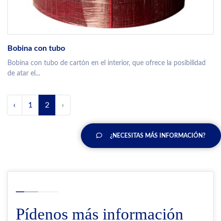
Bobina con tubo
Bobina con tubo de cartón en el interior, que ofrece la posibilidad
de atar el...
‹
1
2
›
¿NECESITAS MÁS INFORMACIÓN?
Pídenos más información