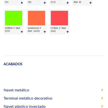
25)
18)
211)
(Ref. 8)
VERDE F (Ref.
NARANJA F
CORAL F (Ref.
355)
(Ref. 1643)
266)
ACABADOS
Navet metálico
Terminal metálico decorativo
Navet plástico inyectado