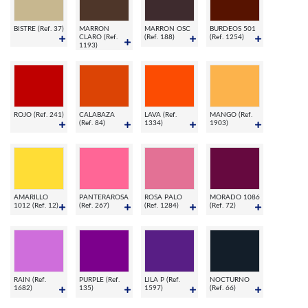
BISTRE (Ref. 37)
MARRON
MARRON OSC
BURDEOS 501
CLARO (Ref.
(Ref. 188)
(Ref. 1254)
1193)
ROJO (Ref. 241)
CALABAZA
LAVA (Ref.
MANGO (Ref.
(Ref. 84)
1334)
1903)
AMARILLO
PANTERAROSA
ROSA PALO
MORADO 1086
1012 (Ref. 12)
(Ref. 267)
(Ref. 1284)
(Ref. 72)
RAIN (Ref.
PURPLE (Ref.
LILA P (Ref.
NOCTURNO
1682)
135)
1597)
(Ref. 66)