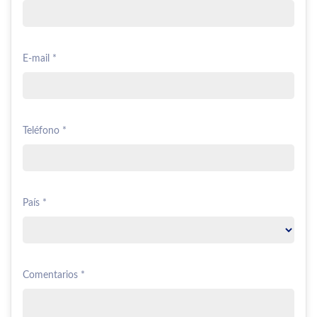
E-mail *
Teléfono *
País *
Comentarios *