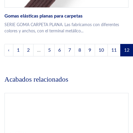
Gomas elásticas planas para carpetas
SERIE GOMA CARPETA PLANA. Las fabricamos con diferentes
colores y anchos, con el terminal metálico...
‹
1
2
...
5
6
7
8
9
10
11
12
Acabados relacionados