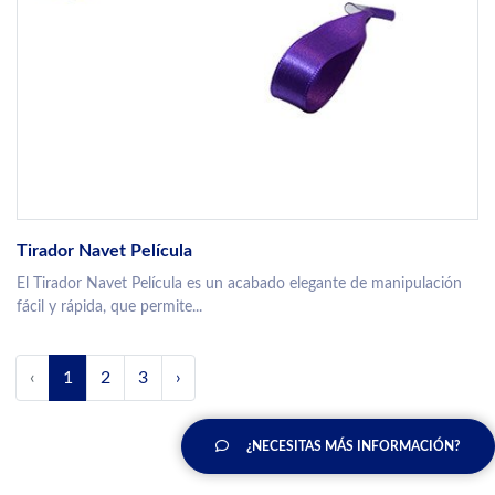
Tirador Navet Película
El Tirador Navet Película es un acabado elegante de manipulación
fácil y rápida, que permite...
‹
1
2
3
›
¿NECESITAS MÁS INFORMACIÓN?