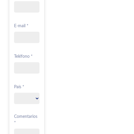
E-mail *
Teléfono *
País *
Comentarios
*