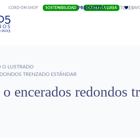
(CURRENT)
CORD-ON SHOP
SOSTENIBILIDAD
EMPRESA
PRODUCTOS
ECOLOGÍA LIASA
SECTORES
FAV
 O LUSTRADO
EDONDOS TRENZADO ESTÁNDAR
 o encerados redondos t