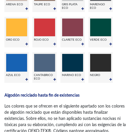
ARENA ECO
TAUPE ECO
GRIS PLATA
MARENGO
ECO
ECO
ORO ECO
ROJO ECO
CLARETE ECO
VERDE ECO
AZUL ECO
CANTABRICO
MARINO ECO
NEGRO
ECO
Algodón reciclado hasta fin de existencias
Los colores que se ofrecen en el siguiente apartado son los colores
de algodón reciclado que están disponibles hasta finalizar
existencias. Sobre ellos, no se han aplicado sustancias nocivas ni
tóxicas para su elaboración, cumpliendo así con las exigencias de la
certificación OEKO-TEX®. Códigos pantone aproximados.