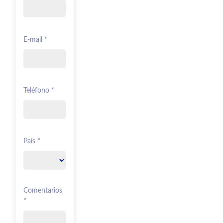
E-mail *
Teléfono *
País *
Comentarios
*