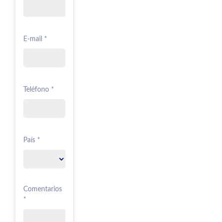
E-mail *
Teléfono *
País *
Comentarios
*