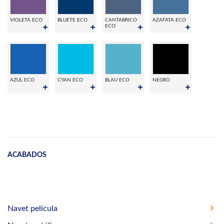
VIOLETA ECO
BLUETE ECO
CANTABRICO
AZAFATA ECO
ECO
AZUL ECO
CYAN ECO
BLAU ECO
NEGRO
ACABADOS
Navet película