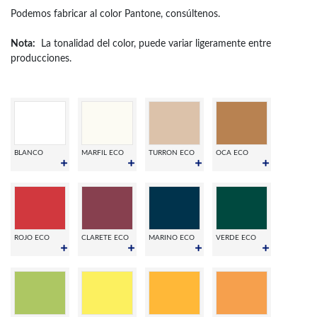
Podemos fabricar al color Pantone, consúltenos.
Nota:
La tonalidad del color, puede variar ligeramente entre
producciones.
BLANCO
MARFIL ECO
TURRON ECO
OCA ECO
ROJO ECO
CLARETE ECO
MARINO ECO
VERDE ECO