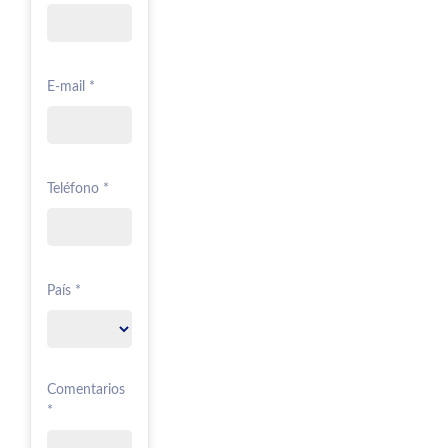
E-mail *
Teléfono *
País *
Comentarios
*