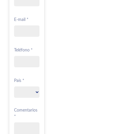
E-mail *
Teléfono *
País *
Comentarios
*