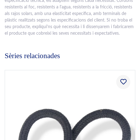
especificació tècnica, els adaptem segons cada necessitat. Cordons
resistents al foc, resistents a l'agua, resistents a la fricció, resistents
als rajos solars, amb una elasticitat específica, amb terminals de
plàstic realitzats segons les especificacions del client. Si no troba el
seu producte, expliqui'ns què necessita i li dissenyarem i fabricarem
el producte que cobreixi les seves necessitats i expectatives.
Sèries relacionades