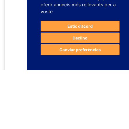
oferir anuncis més rellevants per a
vostè
.
Estic d’acord
Declino
Canviar preferències