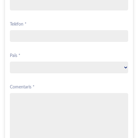
Telèfon *
Païs *
Comentaris *