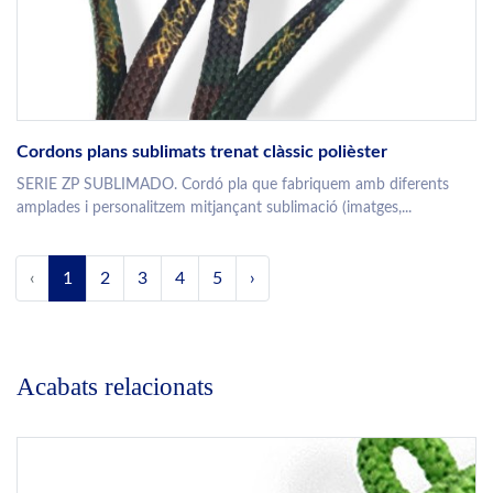
Cordons plans sublimats trenat clàssic polièster
SERIE ZP SUBLIMADO. Cordó pla que fabriquem amb diferents
amplades i personalitzem mitjançant sublimació (imatges,...
‹
1
2
3
4
5
›
Acabats relacionats