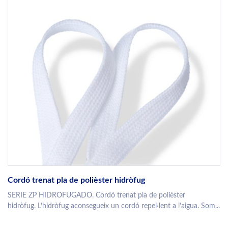
Cordó trenat pla de polièster hidròfug
SERIE ZP HIDROFUGADO. Cordó trenat pla de polièster
hidròfug. L’hidròfug aconsegueix un cordó repel·lent a l’aigua. Som...