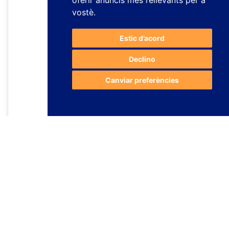
oferir anuncis més rellevants per a
vostè
.
Estic d’acord
Declino
Canviar preferències