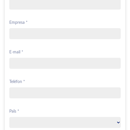
Empresa *
E-mail *
Telèfon *
Païs *