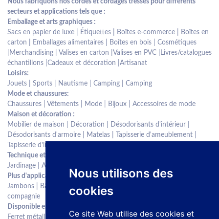
Nous fabriquons nos cordes et cordages tressés pour différents
secteurs et applications tels que :
Emballage et arts graphiques :
Sacs en papier de luxe | Étiquettes | Boîtes e-commerce | Boîtes en
carton | Emballages alimentaires | Boîtes en bois | Cosmétiques
|Merchandising | Valises en carton |Valises en PVC |Livres/catalogues
échantillons |Cadeaux et décoration |Artisanat
Loisirs:
Jouets | Sports | Nautisme | Camping | Camping
Mode et chaussures:
Chaussures | Vêtements | Mode | Bijoux | Accessoires de mode
Maison et décoration :
Mobilier de maison | Décoration | Désodorisants d'intérieur |
Désodorisants d'armoire | Matelas | Tapisserie d'ameublement |
Tapisserie d'intérieur | Textiles de maison
Technique et industriel:
Jardinage | Agriculture | Agriculture
Nous utilisons des
Plus d'applications :
Jambons | Bâtons de pagaie | Pales de pagaie | Animaux de
cookies
compagnie
Disponible en différentes finitions :
Ce site Web utilise des cookies et
Ferret métallique | Embout plastique surmoulé basculant | Embout