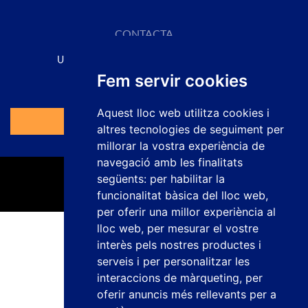
CONTACTA
UNA SOLUCIÓ PER A CADA APLICACIÓ
Fem servir cookies
Sol·licita el teu pressupost aquí
Aquest lloc web utilitza cookies i
Anar al Formulari
altres tecnologies de seguiment per
millorar la vostra experiència de
navegació amb les finalitats
següents:
per habilitar la
funcionalitat bàsica del lloc web
,
per oferir una millor experiència al
lloc web
,
per mesurar el vostre
Política de privacitat
interès pels nostres productes i
Avís legal
serveis i per personalitzar les
Política de cookies
interaccions de màrqueting
,
per
Canal de denuncies
oferir anuncis més rellevants per a
Treballa amb nosaltres