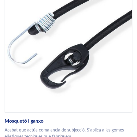
Mosquetó i ganxo
Acabat que actúa coma ancla de subjecció. S'aplica a les gomes
elàstiques tècniques que fabriquem.