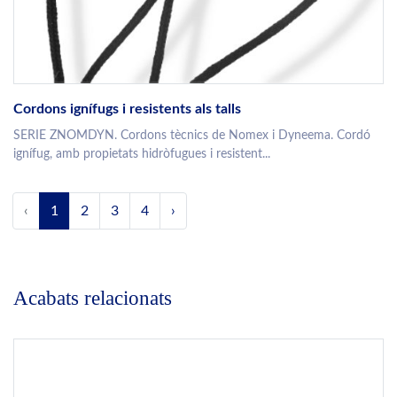
Cordons ignífugs i resistents als talls
SERIE ZNOMDYN. Cordons tècnics de Nomex i Dyneema. Cordó
ignífug, amb propietats hidròfugues i resistent...
‹
1
2
3
4
›
Acabats relacionats