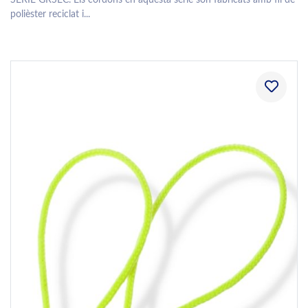
SÈRIE GRSEC. Els cordons en aquesta sèrie són fabricats amb fil de
polièster reciclat i...