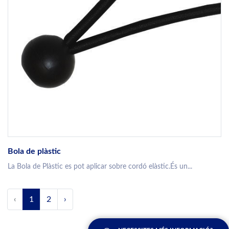
Bola de plàstic
La Bola de Plàstic es pot aplicar sobre cordó elàstic.És un...
‹
1
2
›