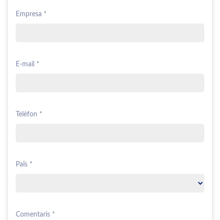
Empresa *
E-mail *
Telèfon *
Païs *
Comentaris *