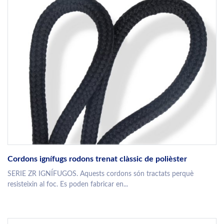
Cordons ignífugs rodons trenat clàssic de polièster
SERIE ZR IGNÍFUGOS. Aquests cordons són tractats perquè
resisteixin al foc. Es poden fabricar en...