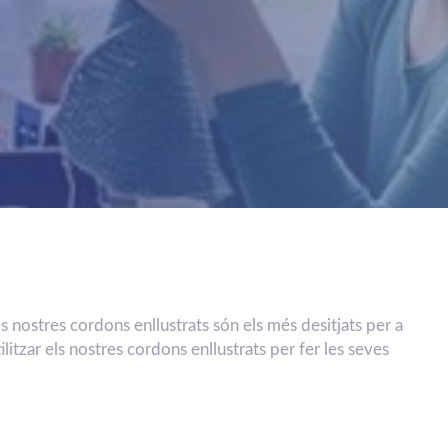
s nostres cordons enllustrats són els més desitjats per a
litzar els nostres cordons enllustrats per fer les seves