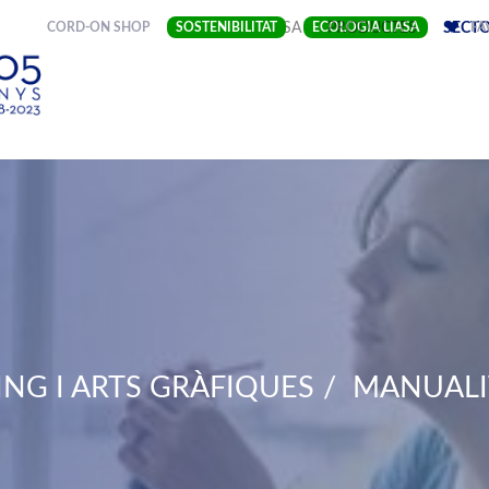
(CURRENT)
CORD-ON SHOP
SOSTENIBILITAT
EMPRESA
ECOLOGIA LIASA
PRODUCTES
SECT
FA
NG I ARTS GRÀFIQUES
MANUALI