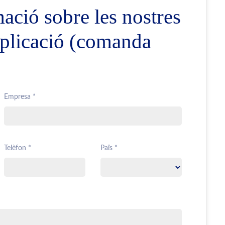
ció sobre les nostres
 aplicació (comanda
Empresa *
Telèfon *
Païs *