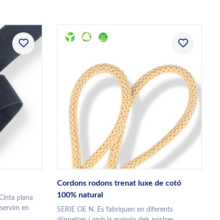
Cordons rodons trenat luxe de cotó
100% natural
nta plana
 servim en
SERIE OE N. Es fabriquen en diferents
diàmetres i amb la majoria dels nostres