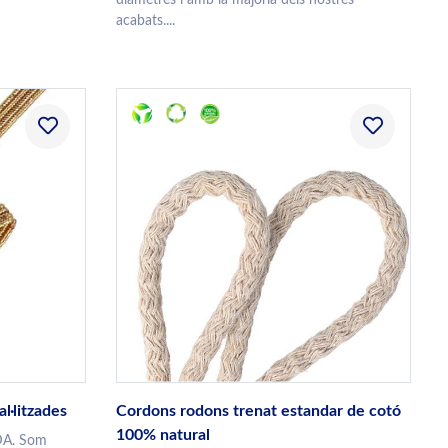
acabats....
l·litzades
Cordons rodons trenat estandar de cotó
100% natural
A. Som