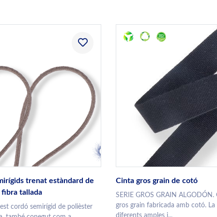
irígids trenat estàndard de
Cinta gros grain de cotó
 fibra tallada
SERIE GROS GRAIN ALGODÓN. Ci
gros grain fabricada amb cotó. La
st cordó semirígid de polièster
diferents amples i...
da, també conegut com a...