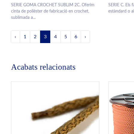
SERIE GOMA CROCHET SUBLIM 2C. Oferim
SERIE C. Els 
cinta de polièster de fabricació en crochet,
estàndard o al
sublimada a...
‹
1
2
3
4
5
6
›
Acabats relacionats