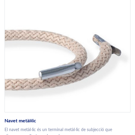
Navet metàl·lic
El navet metàl·lic és un terminal metàl·lic de subjecció que