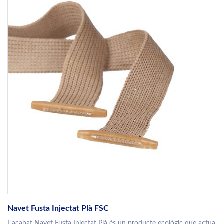
Navet Fusta Injectat Plà FSC
L'acabat Navet Fusta Injectat Plà és un producte ecològic que actua