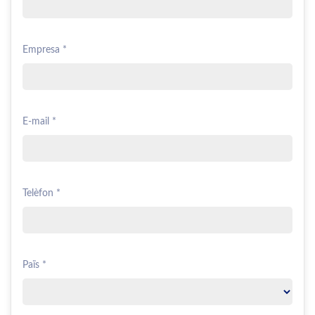
Empresa *
E-mail *
Telèfon *
Païs *