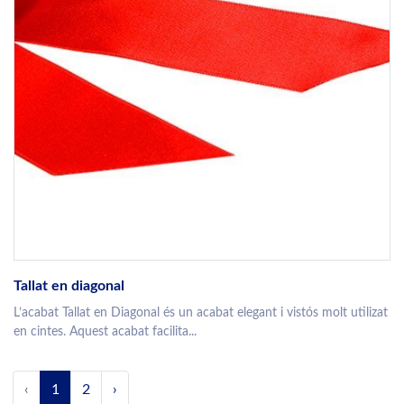
Tallat en diagonal
L’acabat Tallat en Diagonal és un acabat elegant i vistós molt utilizat
en cintes. Aquest acabat facilita...
‹
1
2
›