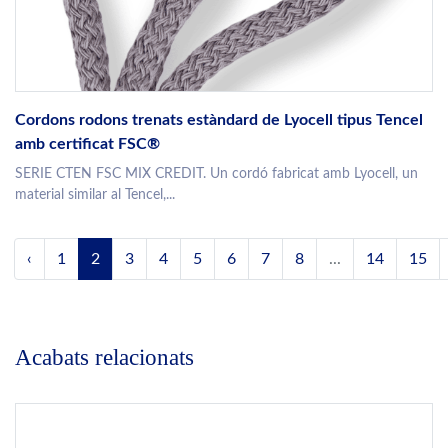
Cordons rodons trenats estàndard de Lyocell tipus Tencel
amb certificat FSC®
SERIE CTEN FSC MIX CREDIT. Un cordó fabricat amb Lyocell, un
material similar al Tencel,...
‹
1
2
3
4
5
6
7
8
...
14
15
Acabats relacionats