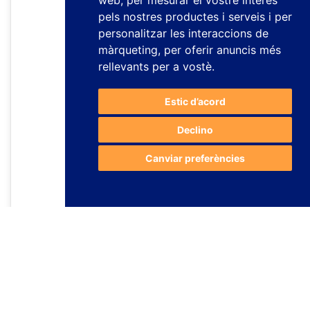
web
,
per mesurar el vostre interès
pels nostres productes i serveis i per
personalitzar les interaccions de
màrqueting
,
per oferir anuncis més
rellevants per a vostè
.
Estic d’acord
Declino
Canviar preferències