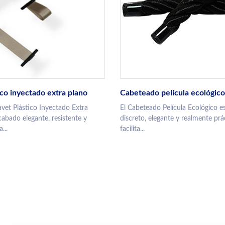
ico inyectado extra plano
Cabeteado película ecológico
vet Plástico Inyectado Extra
El Cabeteado Película Ecológico 
cabado elegante, resistente y
discreto, elegante y realmente pr
...
facilita...