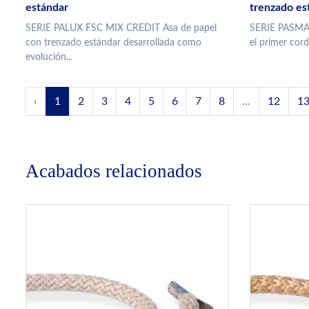
estándar
trenzado es
SERIE PALUX FSC MIX CREDIT Asa de papel
SERIE PASMA
con trenzado estándar desarrollada como
el primer cor
evolución...
‹
1
2
3
4
5
6
7
8
...
12
1
Acabados relacionados