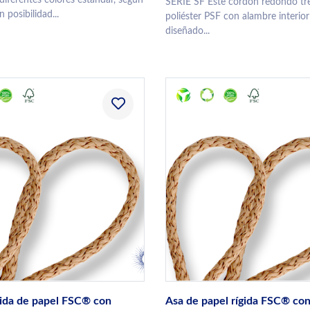
SERIE SF Este cordón redondo tr
n posibilidad...
poliéster PSF con alambre interior
diseñado...
gida de papel FSC® con
Asa de papel rígida FSC® co