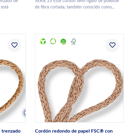
enzado de
SERIE ZS Este cordón semi rígido de poliéster
 está
de fibra cortada, también conocido como...
n trenzado
Cordón redondo de papel FSC® con