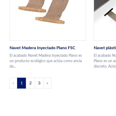
Navet Madera Inyectado Plano FSC
Navet plást
El acabado Navet Madera Inyectado Plano es
El acabado Na
un producto ecológico que actúa como ancla
Plano es un a
de...
discreto. Actúa
‹
1
2
3
›