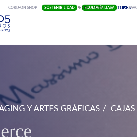
(CURRENT)
CORD-ON SHOP
SOSTENIBILIDAD
EMPRESA
PRODUCTOS
ECOLOGÍA LIASA
SECTORES
FAV
AGING Y ARTES GRÁFICAS
CAJAS
erce