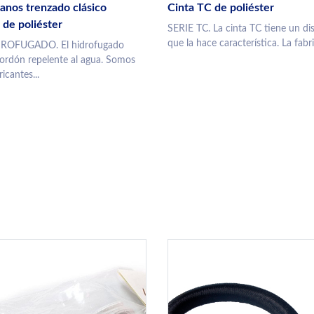
anos trenzado clásico
Cinta TC de poliéster
 de poliéster
SERIE TC. La cinta TC tiene un di
que la hace característica. La fabr
DROFUGADO. El hidrofugado
ordón repelente al agua. Somos
icantes...