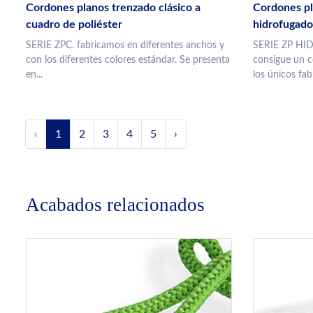
Cordones planos trenzado clásico a
Cordones pl
cuadro de poliéster
hidrofugado
SERIE ZPC. fabricamos en diferentes anchos y
SERIE ZP HI
con los diferentes colores estándar. Se presenta
consigue un c
en...
los únicos fabr
‹
1
2
3
4
5
›
Acabados relacionados