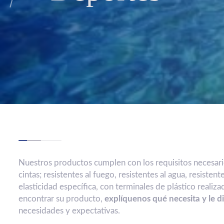
Nuestros productos cumplen con los requisitos necesar
cintas; resistentes al fuego, resistentes al agua, resistente
elasticidad específica, con terminales de plástico realiza
encontrar su producto,
explíquenos qué necesita y le 
necesidades y expectativas.