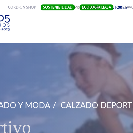
(CURRENT)
CORD-ON SHOP
SOSTENIBILIDAD
EMPRESA
PRODUCTOS
ECOLOGÍA LIASA
SECTORES
FAV
ADO Y MODA
CALZADO DEPORT
tivo