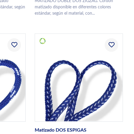
zado
MATIZADO DOBLE DOS ZIGZAG. Cordón
stándar, según
matizado disponible en diferentes colores
estándar, según el material, con...
Matizado DOS ESPIGAS