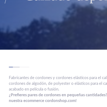
Fabricantes de cordones y cordones elásticos para el cal
cordones de algodón, de polyester o elásticos para el c
acabado en película o fusión.
¿Prefieres pares de cordones en pequeñas cantidades
nuestra ecommerce cordonshop.com!