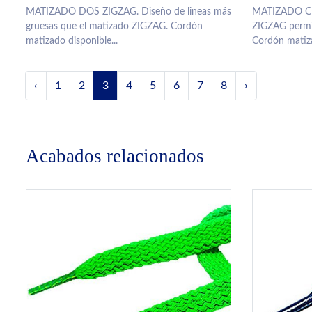
MATIZADO DOS ZIGZAG. Diseño de lineas más
MATIZADO CU
gruesas que el matizado ZIGZAG. Cordón
ZIGZAG permit
matizado disponible...
Cordón matiza
‹
1
2
3
4
5
6
7
8
›
Acabados relacionados