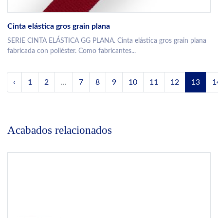
Cinta elástica gros grain plana
SERIE CINTA ELÁSTICA GG PLANA. Cinta elástica gros grain plana
fabricada con poliéster. Como fabricantes...
‹
1
2
...
7
8
9
10
11
12
13
1
Acabados relacionados