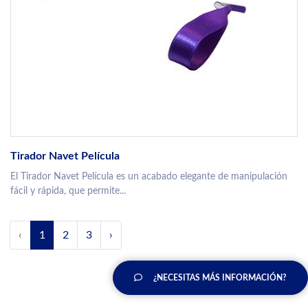
Tirador Navet Película
El Tirador Navet Película es un acabado elegante de manipulación
fácil y rápida, que permite...
‹
1
2
3
›
¿NECESITAS MÁS INFORMACIÓN?