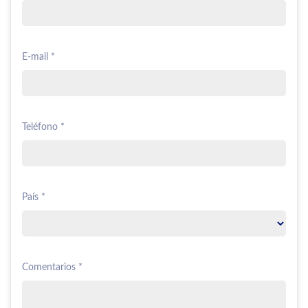
E-mail *
Teléfono *
País *
Comentarios *