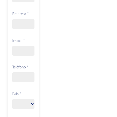
Empresa *
E-mail *
Teléfono *
País *