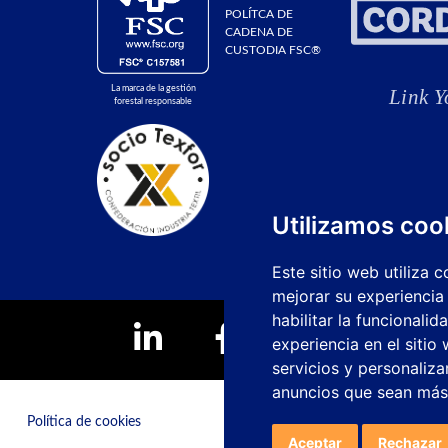
POLÍTCA DE
CADENA DE
CUSTODIA FSC®
La marca de la gestión
forestal responsable
Utilizamos coo
Este sitio web utiliza 
mejorar su experiencia
habilitar la funcionalid
experiencia en el sitio
servicios y personaliza
anuncios que sean más
Política de cookies
Canal de denuncias
Aceptar
Rechazar