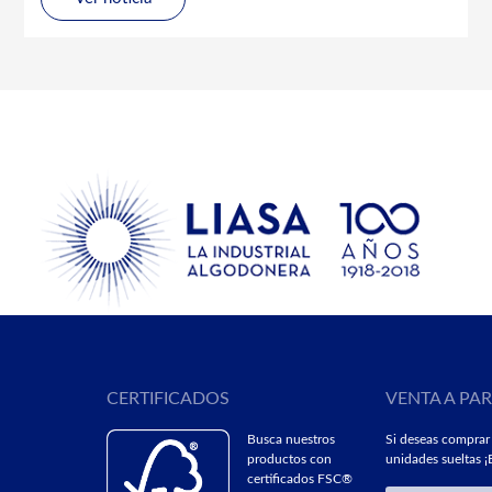
CERTIFICADOS
VENTA A PA
Busca nuestros
Si deseas comprar
productos con
unidades sueltas ¡E
certificados FSC®