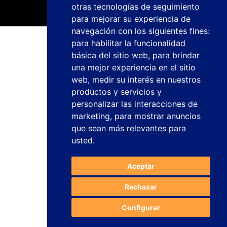
otras tecnologías de seguimiento
para mejorar su experiencia de
navegación con los siguientes fines:
para habilitar la funcionalidad
Política de privacidad
básica del sitio web
,
para brindar
Aviso legal
una mejor experiencia en el sitio
Política de cookies
web
,
medir su interés en nuestros
Canal de denuncias
Trabaja con nosotros
productos y servicios y
Configurar cookies
personalizar las interacciones de
marketing
,
para mostrar anuncios
studiogenesis.es
que sean más relevantes para
Diseño web y desarrollo
usted
.
Aceptar
Rechazar
Configurar