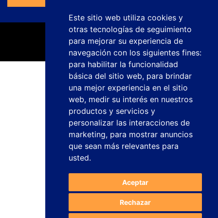
Este sitio web utiliza cookies y
otras tecnologías de seguimiento
para mejorar su experiencia de
navegación con los siguientes fines:
para habilitar la funcionalidad
básica del sitio web
,
para brindar
Política de privacidad
una mejor experiencia en el sitio
Aviso legal
web
,
medir su interés en nuestros
Política de cookies
productos y servicios y
Canal de denuncias
personalizar las interacciones de
Trabaja con nosotros
Configurar cookies
marketing
,
para mostrar anuncios
que sean más relevantes para
studiogenesis.es
usted
.
Diseño web y desarrollo
Aceptar
Rechazar