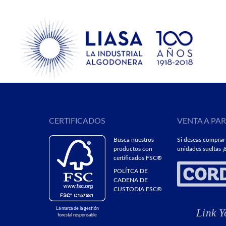
CERTIFICADOS
VENTA A PA
Busca nuestros
Si deseas comprar
productos con
unidades sueltas ¡E
certificados FSC®
POLÍTCA DE
CADENA DE
CUSTODIA FSC®
La marca de la gestión
forestal responsable