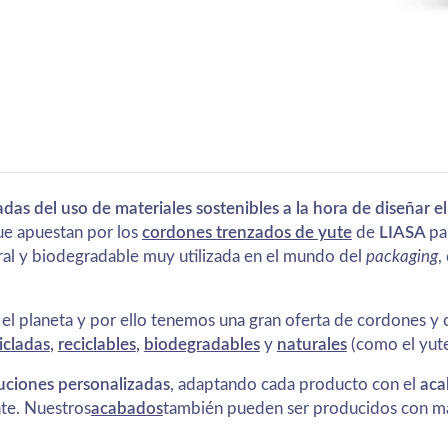
as del uso de materiales sostenibles a la hora de diseñar e
ue apuestan por los
cordones trenzados de yute
de
LIASA
pa
ral y biodegradable muy utilizada en el mundo del
packaging
,
 planeta y por ello tenemos una gran oferta de cordones y c
icladas
,
reciclables
,
biodegradables
y
naturales
(como el yute
uciones personalizadas
, adaptando cada producto con el
aca
nte. Nuestros
acabados
también pueden ser producidos con mat