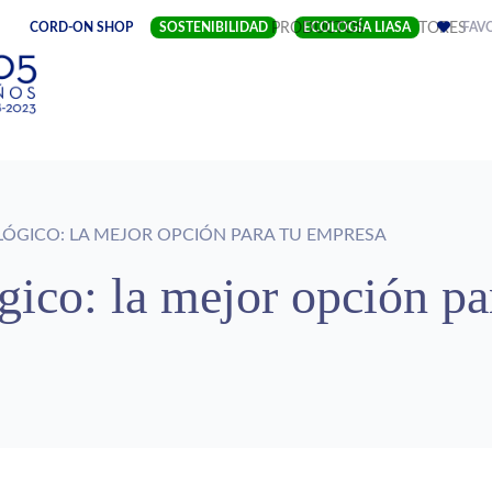
(CURRENT)
CORD-ON SHOP
SOSTENIBILIDAD
EMPRESA
PRODUCTOS
ECOLOGÍA LIASA
SECTORES
FAV
ÓGICO: LA MEJOR OPCIÓN PARA TU EMPRESA
gico: la mejor opción pa