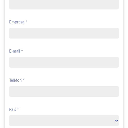
Empresa *
E-mail *
Telèfon *
Païs *