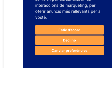
interaccions de màrqueting
,
per
oferir anuncis més rellevants per a
vostè
.
Estic d’acord
Declino
Canviar preferències