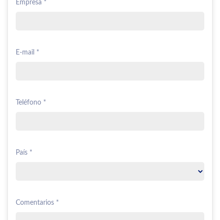
Empresa *
E-mail *
Teléfono *
País *
Comentarios *