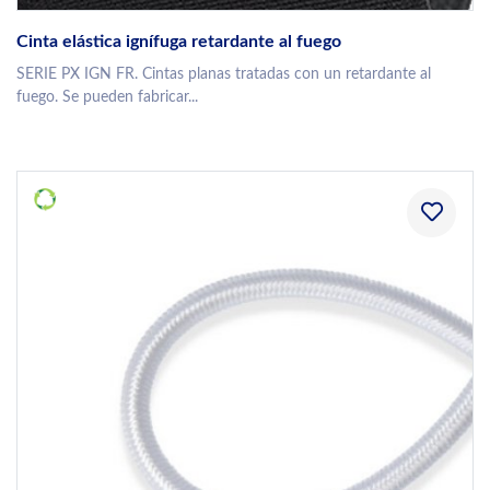
Cinta elástica ignífuga retardante al fuego
SERIE PX IGN FR. Cintas planas tratadas con un retardante al
fuego. Se pueden fabricar...