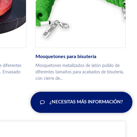
Mosquetones para bisutería
e diferentes
Mosquetones metalizados de latón pulido de
s. Envasado
diferentes tamaños para acabados de bisutería,
con cierre de...
¿NECESITAS MÁS INFORMACIÓN?