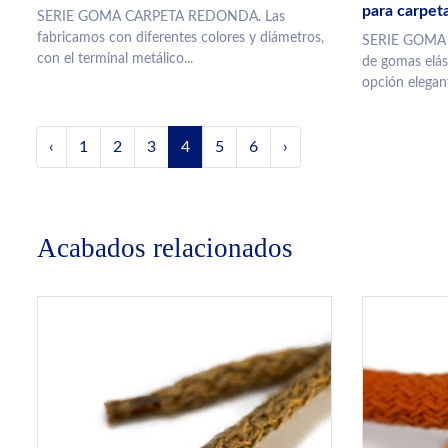
para carpet
SERIE GOMA CARPETA REDONDA. Las
fabricamos con diferentes colores y diámetros,
SERIE GOMA 
con el terminal metálico...
de gomas elás
opción elegant
‹
1
2
3
4
5
6
›
Acabados relacionados