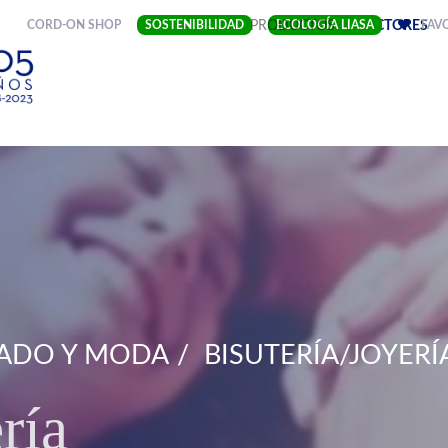
(CURRENT)
CORD-ON SHOP
SOSTENIBILIDAD
EMPRESA
PRODUCTOS
ECOLOGÍA LIASA
SECTORES
FAV
ADO Y MODA
BISUTERÍA/JOYERÍ
ría