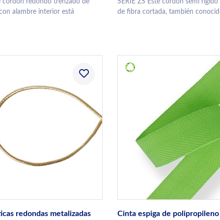
e cordón redondo trenzado de
SERIE ZS Este cordón semi rígido 
con alambre interior está
de fibra cortada, también conocid
icas redondas metalizadas
Cinta espiga de polipropileno