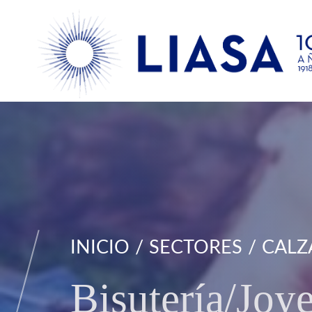
INICIO
SECTORES
CALZ
Bisutería/Joye