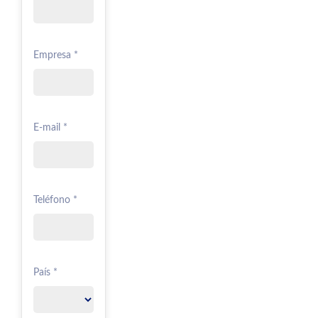
Empresa *
E-mail *
Teléfono *
País *