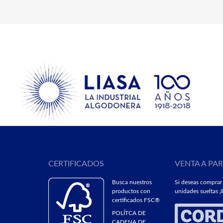
CERTIFICADOS
VENTA A PA
Busca nuestros
Si deseas comprar
productos con
unidades sueltas ¡E
certificados FSC®
POLÍTCA DE
CADENA DE