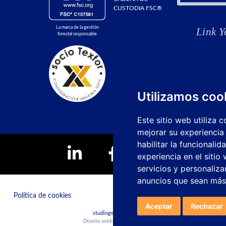
CUSTODIA FSC®
La marca de la gestión
forestal responsable
Utilizamos coo
Este sitio web utiliza 
mejorar su experiencia
habilitar la funcionalid
experiencia en el sitio
servicios y personaliza
anuncios que sean más
Política de cookies
Canal de denuncias
Aceptar
Rechazar
studiogenesis.es
Diseño web y desarrollo