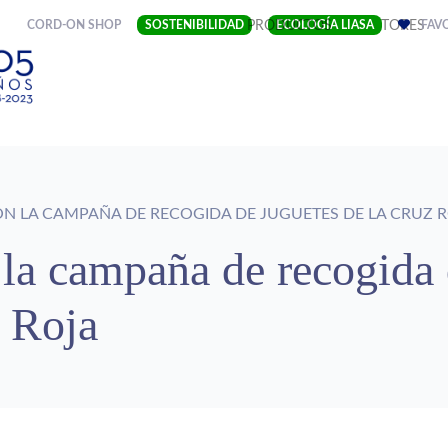
(CURRENT)
CORD-ON SHOP
SOSTENIBILIDAD
EMPRESA
PRODUCTOS
ECOLOGÍA LIASA
SECTORES
FAV
N LA CAMPAÑA DE RECOGIDA DE JUGUETES DE LA CRUZ 
 la campaña de recogida
z Roja