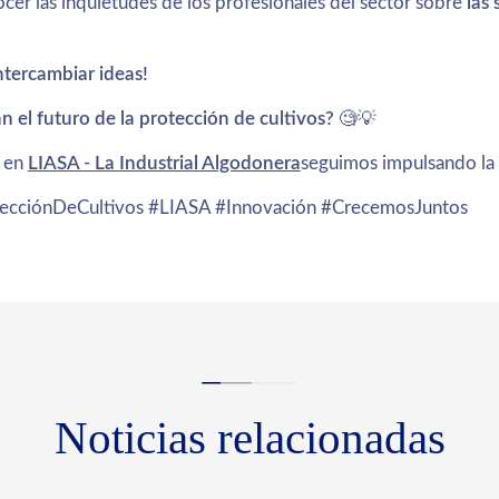
cer las inquietudes de los profesionales del sector sobre
las
intercambiar ideas!
 el futuro de la protección de cultivos?
🧐💡
 en
LIASA - La Industrial Algodonera
seguimos impulsando la
otecciónDeCultivos #LIASA #Innovación #CrecemosJuntos
Noticias relacionadas