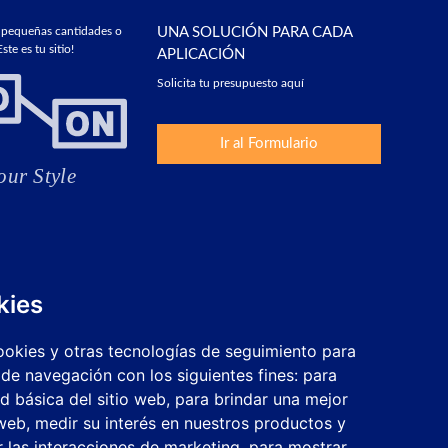
 pequeñas cantidades o
UNA SOLUCIÓN PARA CADA
ste es tu sitio!
APLICACIÓN
Solicita tu presupuesto aquí
Ir al Formulario
kies
cookies y otras tecnologías de seguimiento para
 de navegación con los siguientes fines:
para
ad básica del sitio web
,
para brindar una mejor
 web
,
medir su interés en nuestros productos y
r las interacciones de marketing
,
para mostrar