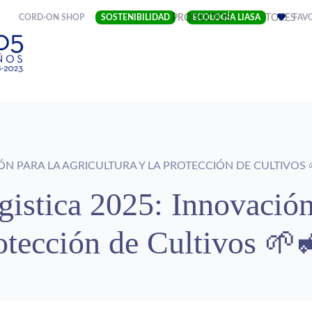
(CURRENT)
CORD-ON SHOP
SOSTENIBILIDAD
EMPRESA
PRODUCTOS
ECOLOGÍA LIASA
SECTORES
FAV
IÓN PARA LA AGRICULTURA Y LA PROTECCIÓN DE CULTIVOS 
istica 2025: Innovación
rotección de Cultivos 🌱