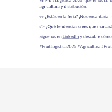
En
Fruit Logistica 2025
, queremos cono
agricultura y distribución
.
👀
¿Estás en la feria? ¡Nos encantaría 
👉
¿Qué tendencias crees que marcarán
Síguenos en
LinkedIn
y descubre cómo
#FruitLogistica2025 #Agricultura #Pr