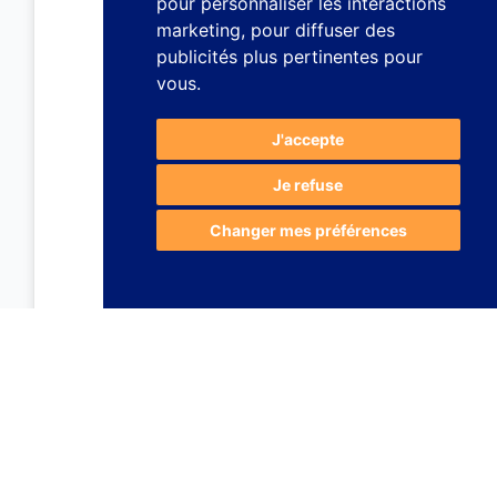
pour personnaliser les interactions
marketing
,
pour diffuser des
publicités plus pertinentes pour
vous
.
J'accepte
Je refuse
Changer mes préférences