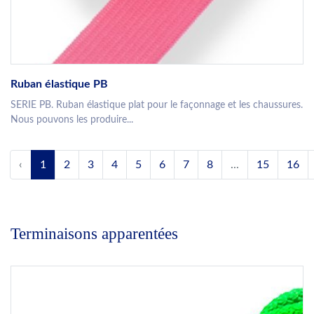
Ruban élastique PB
SERIE PB. Ruban élastique plat pour le façonnage et les chaussures.
Nous pouvons les produire...
‹
1
2
3
4
5
6
7
8
...
15
16
Terminaisons apparentées