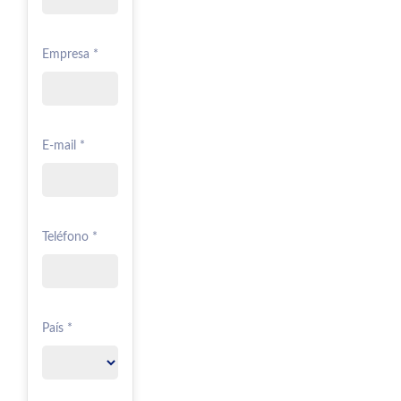
Empresa *
E-mail *
Teléfono *
País *