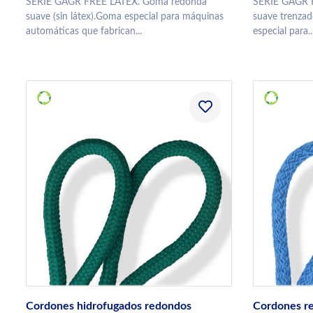
SERIE GAGR FREE LATEX. Goma redonda
SERIE GAGR 
suave (sin látex).Goma especial para máquinas
suave trenzado
automáticas que fabrican...
especial para..
Cordones hidrofugados redondos
Cordones re