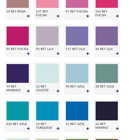
19 RET ROSA
157 RET
97 RET FUCSIA
156 RET
FUCSIA
FUCSIA
95 RET FUCSIA
96 RET LILA
117 RET LILA
36 RET LILA
74 RET
12 RET
90 RET AZUL
38 RET AZUL
MORADO
CELESTE
426 RET AZUL
14 RET
15 RET AZUL
16 RET
TURQUESA
MARINO