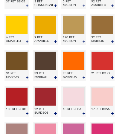
37 RET BEIGE
3 RET
5 RET
92 RET
CHAMPAGNE
MARRON
AMARILLO
6 RET
9 RET
120 RET
32 RET
AMARILLO
AMARILLO
MARRON
MARRON
31 RET
33 RET
93 RET
21 RET ROJO
MARRON
MARRON
NARANJA
103 RET ROJO
22 RET
18 RET ROSA
17 RET ROSA
BURDEOS