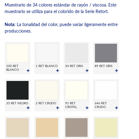
Muestrario de 34 colores estándar de rayón / viscosa. Este
muestrario se utiliza para el colorido de la Serie Retort.
Nota:
La tonalidad del color, puede variar ligeramente entre
producciones.
100 RET
1 RET BLANCO
34 RET GRIS
89 RET GRIS
BLANCO
35 RET NEGRO
2 RET CRUDO
91 RET
646 RET
CRISTAL
CRUDO