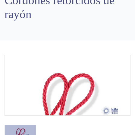
Cordones retorcidos de
rayón
Previous
Next