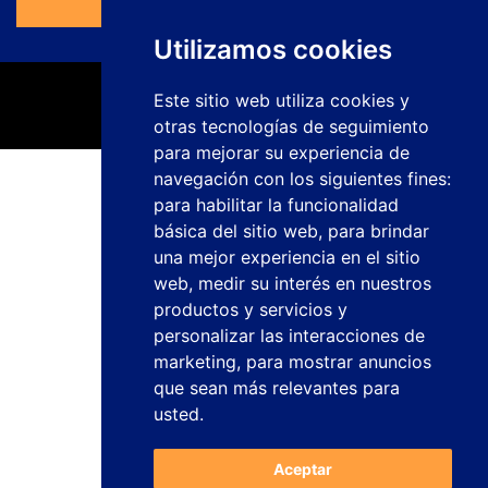
Ir al Formulario
Utilizamos cookies
Este sitio web utiliza cookies y
otras tecnologías de seguimiento
para mejorar su experiencia de
navegación con los siguientes fines:
Política de privacidad
para habilitar la funcionalidad
Aviso legal
básica del sitio web
,
para brindar
Política de cookies
una mejor experiencia en el sitio
Canal de denuncias
web
,
medir su interés en nuestros
Trabaja con nosotros
productos y servicios y
Configurar cookies
personalizar las interacciones de
studiogenesis.es
marketing
,
para mostrar anuncios
Diseño web y desarrollo
que sean más relevantes para
usted
.
Aceptar