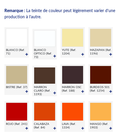
Remarque :
La teinte de couleur peut légèrement varier d’une
production à l’autre.
BLANCO (Ref.
BLANCO
YUTE (Ref.
MAZAPAN (Ref.
71)
OPTICO (Ref.
1204)
1196)
73)
BISTRE (Ref. 37)
MARRON
MARRON OSC
BURDEOS 501
CLARO (Ref.
(Ref. 188)
(Ref. 1254)
1193)
ROJO (Ref. 241)
CALABAZA
LAVA (Ref.
MANGO (Ref.
(Ref. 84)
1334)
1903)