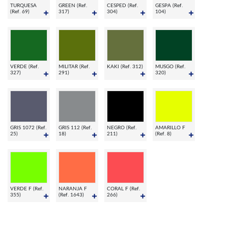
TURQUESA
GREEN (Ref.
CESPED (Ref.
GESPA (Ref.
(Ref. 69)
317)
304)
104)
VERDE (Ref.
MILITAR (Ref.
KAKI (Ref. 312)
MUSGO (Ref.
327)
291)
320)
GRIS 1072 (Ref.
GRIS 112 (Ref.
NEGRO (Ref.
AMARILLO F
25)
18)
211)
(Ref. 8)
VERDE F (Ref.
NARANJA F
CORAL F (Ref.
355)
(Ref. 1643)
266)