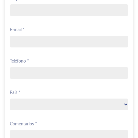
E-mail *
Teléfono *
País *
Comentarios *