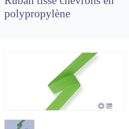
Ruban tissé chevrons en
polypropylène
Previous
Next