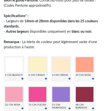
selon le guide Pantone
. Contactez-nous pour plus de détails !
(Codes Pantone approximatifs).
Spécifications* :
- Largeurs de
14mm et 28mm disponibles dans les 25 couleurs
standards.
-
Autres largeurs
disponibles uniquement en
blanc ou noir.
Remarque :
La teinte de couleur peut légèrement varier d’une
production à l’autre.
2 CIN BLANCO
0 CIN CRUDO
3 CIN CREMA
29 CIN ROSA
32 CIN ROSA
76 CIN FUCSIA
51 CIN
48 CIN
MORATADO
BURDEOS