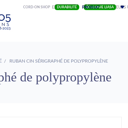
(CURRENT)
CORD-ON SHOP
ENTREPRISE
DURABILITÉ
PRODUIT
ÉCOLOGIE LIASA
SECTEURS
É
RUBAN CIN SÉRIGRAPHÉ DE POLYPROPYLÈNE
phé de polypropylène