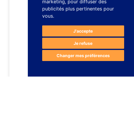
marketing
,
pour diffuser des
publicités plus pertinentes pour
vous
.
J'accepte
Je refuse
Changer mes préférences