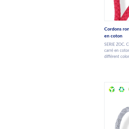
Cordons ron
en coton
SERIE ZOC. Co
carré en coto
différent colo