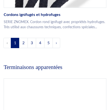
Cordons ignifugés et hydrofuges
SERIE ZNOMEX. Cordon rond ignifugé avec propriétés hydrofuges.
Très utilisé aux chaussures techniques, confections spéciales...
‹
1
2
3
4
5
›
Terminaisons apparentées