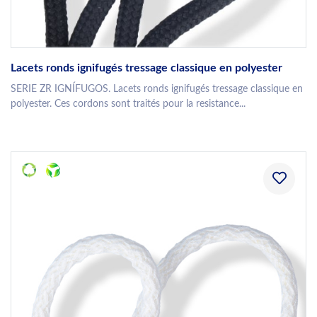
Lacets ronds ignifugés tressage classique en polyester
SERIE ZR IGNÍFUGOS. Lacets ronds ignifugés tressage classique en
polyester. Ces cordons sont traités pour la resistance...